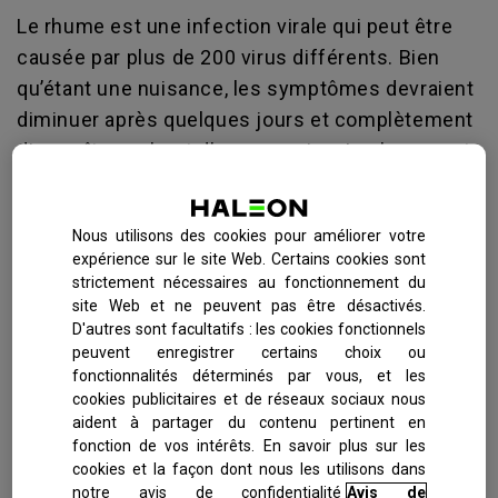
Le rhume est une infection virale qui peut être
causée par plus de 200 virus différents. Bien
qu’étant une nuisance, les symptômes devraient
diminuer après quelques jours et complètement
disparaître au bout d’une semaine. Le rhume est
uniquement attrapé si vous contractez le virus
qui se répand facilement dans l’air sec. C’est
Nous utilisons des cookies pour améliorer votre
pourquoi beaucoup plus de personnes souffrent
expérience sur le site Web. Certains cookies sont
de rhume durant l’hiver ; ce n’est pas l’air frais qui
strictement nécessaires au fonctionnement du
lui permet de se répandre, comme beaucoup le
site Web et ne peuvent pas être désactivés.
D'autres sont facultatifs : les cookies fonctionnels
pensent, mais le fait que des groupes de
peuvent enregistrer certains choix ou
personnes se mettent ensemble dans des
fonctionnalités déterminés par vous, et les
chambres réchauffées. Les toux et les
cookies publicitaires et de réseaux sociaux nous
aident à partager du contenu pertinent en
éternuements traversent l’air sec dans ces
fonction de vos intérêts. En savoir plus sur les
espaces renfermés et répandent le virus.
cookies et la façon dont nous les utilisons dans
notre avis de confidentialité
Avis de