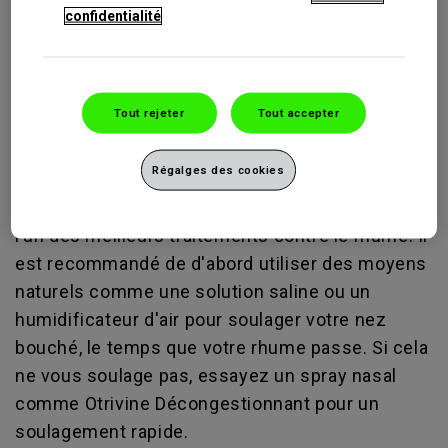
Les premiers symptômes sont le mal de gorge,
confidentialité
de la toux, de la fatigue, rapidement combinés
avec des éternuements et un nez bouché. Ce
dernier peut être un symtôme des plus
Tout rejeter
Tout accepter
ennuyeux. Il peut rendre difficile le simple acte
de respirer et provoquer un manque de sommeil
Régalges des cookies
ou des sommeils agités, ce qui n’est pas une
bonne chose puisque le sommeil est justement
l’un des meilleurs traitements contre le rhume. Il
est recommandé de d'abord utiliser des moyens
naturels comme une solution saline ou un
humidificateur d'air pour soulager votre nez
bouché, le temps que votre rhume passe. Si cela
ne vous soulage pas, essayez un spray nasal
comme Otrivine Décongestionnant pour un
soulagement rapide.