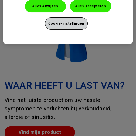
Alles Afwijzen
Alles Accepteren
Cookie-instellingen
WAAR HEEFT U LAST VAN?
Vind het juiste product om uw nasale
symptomen te verlichten bij verkoudheid,
allergie of sinusitis.
Vind mijn product