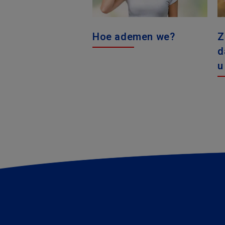
Hoe ademen we?
Z
d
u