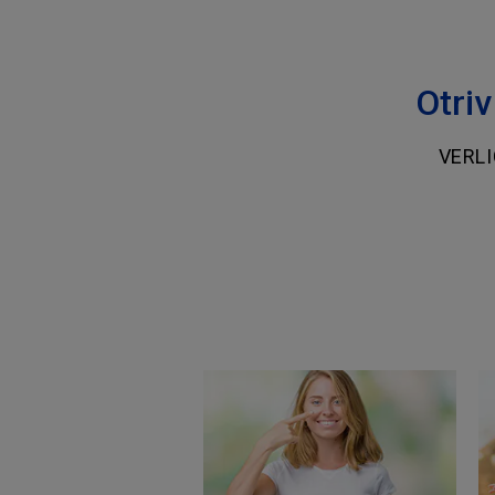
Otri
VERL