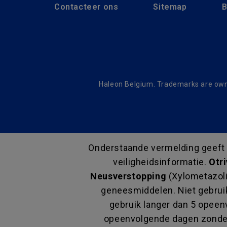
Contacteer ons
Sitemap
B
Haleon Belgium. Trademarks are owne
Onderstaande vermelding geeft ni
veiligheidsinformatie.
Otri
Neusverstopping
(Xylometazoli
geneesmiddelen. Niet gebru
gebruik langer dan 5 opee
opeenvolgende dagen zonde