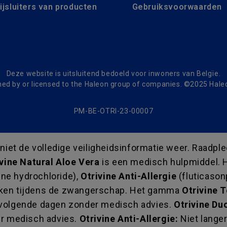
ijsluiters van producten
Gebruiksvoorwaarden
Deze website is uitsluitend bedoeld voor inwoners van Belgïe.
d by or licensed to the Haleon group of companies. ©2025 Haleon
PM-BE-OTRI-23-00007
et de volledige veiligheidsinformatie weer. Raadplee
vine Natural Aloe Vera
is een medisch hulpmiddel.
ne hydrochloride),
Otrivine Anti-Allergie
(fluticason
iken tijdens de zwangerschap. Het gamma
Otrivine 
nvolgende dagen zonder medisch advies.
Otrivine Du
r medisch advies.
Otrivine Anti-Allergie:
Niet lange