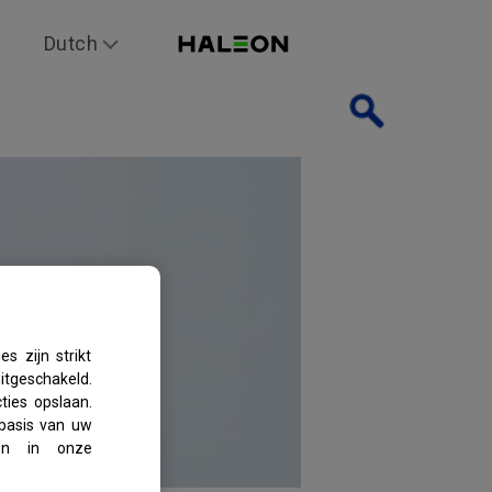
Dutch
s zijn strikt
itgeschakeld.
ties opslaan.
 basis van uw
en in onze