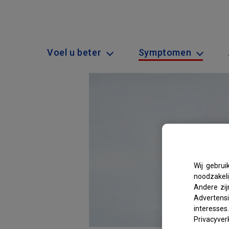
Voel u beter
Symptomen
Wij gebrui
noodzakeli
Andere zij
Advertensi
interess
Privacyverk