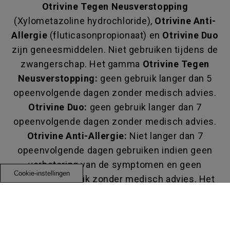
Otrivine Tegen Neusverstopping
(Xylometazoline hydrochloride),
Otrivine Anti-
Allergie
(fluticasonpropionaat) en
Otrivine Duo
zijn geneesmiddelen. Niet gebruiken tijdens de
zwangerschap. Het gamma
Otrivine Tegen
Neusverstopping:
geen gebruik langer dan 5
opeenvolgende dagen zonder medisch advies.
Otrivine Duo:
geen gebruik langer dan 7
opeenvolgende dagen zonder medisch advies.
Otrivine Anti-Allergie:
Niet langer dan 7
opeenvolgende dagen gebruiken indien geen
verbetering van de symptomen en geen
Cookie-instellingen
langdurig gebruik zonder medisch advies. Het
kan 3 tot 4 dagen duren vooraleer een maximale
bescherming bekomen is.
Otrivine Junior Sine
Conservans Tegen Neusverstopping Neusspray