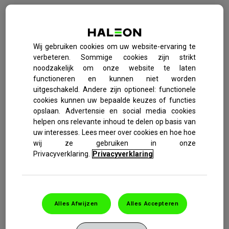
Xylometazoline is het belangrijkste ingrediënt in
Otrivine Tegen Neusverstopping. Het actieve
ingrediënt verlicht snel de verstopping van de
Wij gebruiken cookies om uw website-ervaring te
neus en blijft werken gedurende tot wel tien
verbeteren. Sommige cookies zijn strikt
uren. Het werkt rechtstreeks in op de bloedvaten
noodzakelijk om onze website te laten
functioneren en kunnen niet worden
in de neus. Door snel in te werken op het
uitgeschakeld. Andere zijn optioneel: functionele
aangetaste gebied, kan de Xylometazoline in
cookies kunnen uw bepaalde keuzes of functies
Otrivine Tegen Neusverstopping snel en
opslaan. Advertensie en social media cookies
helpen ons relevante inhoud te delen op basis van
effectief de zwelling verminderen, de sinussen
uw interesses. Lees meer over cookies en hoe hoe
vrij maken en de verstopping verlichten.
wij ze gebruiken in onze
Privacyverklaring.
Privacyverklaring
Gerelateerde inhoud
.
Alles Afwijzen
Alles Accepteren